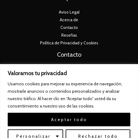
Aviso Legal
Acerca de
Contacto
Reseñas
Política de Privacidad y Cookies
Contacto
+34 673 26 73 90
Valoramos tu privacidad
info@jamonexclusive.com
Usamos cookies para mejorar su experiencia de navegación,
Av. de la Paz, 12, 06200 Almendralejo, Badajoz
mostrarle anuncios o contenidos personalizados y analizar
nuestro tráfico. Al hacer clic en “Aceptar todo” usted da su
consentimiento a nuestro uso de las cookies.
Aceptar todo
© 2026 | Jamon Exclusive
Web creada por
Proemote.es
Personalizar
Rechazar todo