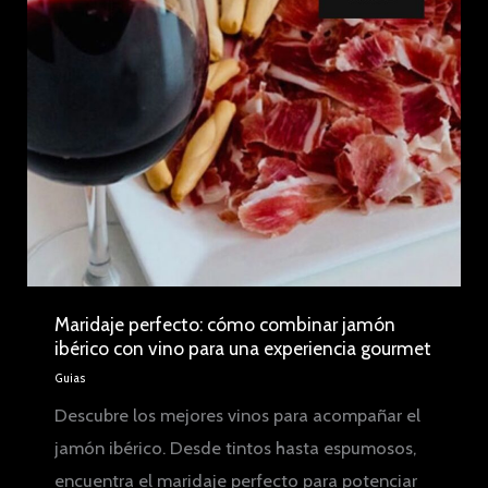
experto:
técnicas
y
herramientas
esenciales
Maridaje perfecto: cómo combinar jamón
ibérico con vino para una experiencia gourmet
Guias
Descubre los mejores vinos para acompañar el
jamón ibérico. Desde tintos hasta espumosos,
encuentra el maridaje perfecto para potenciar