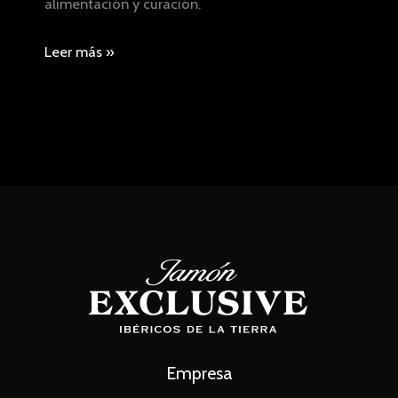
alimentación y curación.
Comprar
Leer más »
jamón
ibérico:
¿Bellota,
Cebo
o
Cebo
de
Campo?
la
Guía
definitiva
Empresa