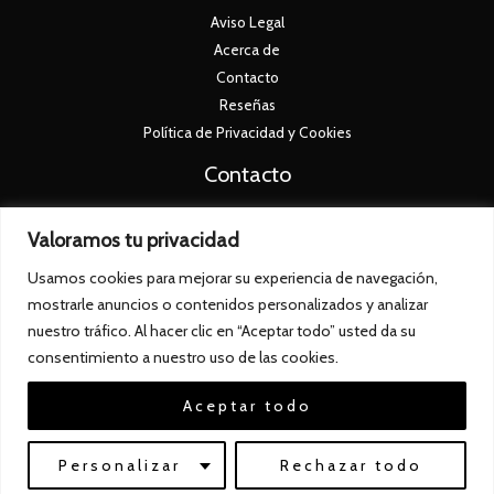
Aviso Legal
Acerca de
Contacto
Reseñas
Política de Privacidad y Cookies
Contacto
+34 673 26 73 90
Valoramos tu privacidad
info@jamonexclusive.com
Usamos cookies para mejorar su experiencia de navegación,
Av. de la Paz, 12, 06200 Almendralejo, Badajoz
mostrarle anuncios o contenidos personalizados y analizar
nuestro tráfico. Al hacer clic en “Aceptar todo” usted da su
consentimiento a nuestro uso de las cookies.
Aceptar todo
© 2026 | Jamon Exclusive
Web creada por
Proemote.es
Personalizar
Rechazar todo