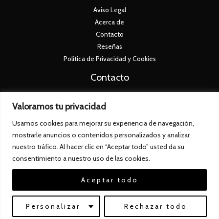
Aviso Legal
Acerca de
Contacto
Reseñas
Política de Privacidad y Cookies
Contacto
+34 673 26 73 90
Valoramos tu privacidad
info@jamonexclusive.com
Usamos cookies para mejorar su experiencia de navegación,
Av. de la Paz, 12, 06200 Almendralejo, Badajoz
mostrarle anuncios o contenidos personalizados y analizar
nuestro tráfico. Al hacer clic en “Aceptar todo” usted da su
consentimiento a nuestro uso de las cookies.
Aceptar todo
© 2026 | Jamon Exclusive
Web creada por
Proemote.es
Personalizar
Rechazar todo